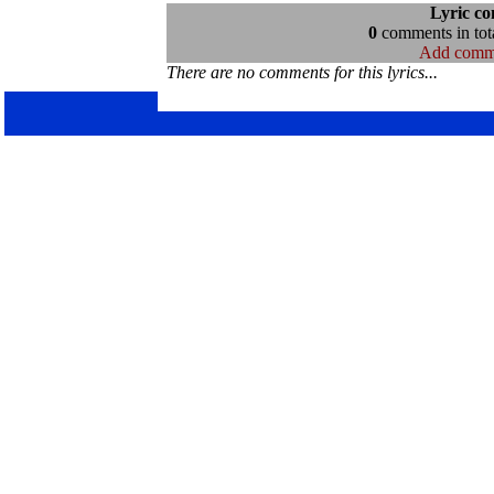
Lyric c
0
comments in tota
Add comm
There are no comments for this lyrics...