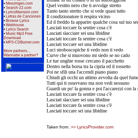
•
Meezingen.com
Quel vestito nero che ti avvolge stretto
•
Search-22.com
Tanto tanto stretto che si vede quasi tutto
•
LyricsMansion.com
Il condizionatore ti respira vicino
•
Letras de Canciones
•
Browse Lyrics
Ed il freddo fa apparire qualche cosa sul tuo s
•
Webhouse
Lasciati toccare fa sentire cosa c'è
•
Lyrics Search
Lasciati slacciare sei una libidine
•
Music Mp3 Free
Download
Lasciati toccare fa sentire cosa c'è
•
MP3-CDBurner.com
Lasciati toccare sei una libidine
Luci stroboscopiche ti vedo non ti vedo
More partners...
Curve che si muovono mi siedo se no cado
Wannabe a partner?
Le tue unghie rosse cercano il pacchetto
Dentro nella borsa tra la cipria ed il rossetto
Poi ne sfili una l'accendi piano piano
Chiudi gli occhi un attimo avvolta da quel fum
Tutti qui ti osservano ma non vedi nessuno
Guardi un po' la gonna e poi l'accarezzi con l
Lasciati toccare fa sentire cosa c'è
Lasciati slacciare sei una libidine
Lasciati toccare fa sentire cosa c'è
Lasciati toccare sei una libidine
Taken from:
>> LyricsProvider.com