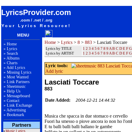
songteksten lyrics album 883 - Lasciati Toccare
LyricsProvider.com
.com / .net / .org
Your Lyrics Resource!
MENU
Home
>
Lyrics
>
8
>
883
> Lasciati Toccare
»
Home
Lyrics by TITLE
1
2
3
4
5
6
7
8
9
A
B
C
D
E
F
G
»
Lyrics
Lyrics by ARTIST
1 2 3 4 5 6 7 8 9
A
B
C
D
E
F
G
»
Search
»
Albums
»
Charts
Lyric tools:
»
Add Lyrics
Add lyric
»
Missing Lyrics
»
Most Wanted
Lasciati Toccare
»
Link Partners
»
Sheetmusic
883
»
Help Us
»
Messageboard
Date Added:
2004-12-21 14:44:32
»
Contact
»
Link Exchange
»
Advertising
»
Bookmark
Musica che spacca in due stomaco e cervello
Fuori ha smesso o piove ancora io non ho l'om
Partners
E tu balli balli balli ballano le gambe
•
Music Lyrics
Infilate in un collant o in un autoreggente