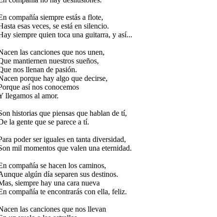
En compañía siempre estás a flote,
Hasta esas veces, se está en silencio.
Hay siempre quien toca una guitarra, y así...
Nacen las canciones que nos unen,
Que mantiernen nuestros sueños,
Que nos llenan de pasión.
Nacen porque hay algo que decirse,
Porque así nos conocemos
Y llegamos al amor.
Son historias que piensas que hablan de tí,
De la gente que se parece a tí.
Para poder ser iguales en tanta diversidad,
Son mil momentos que valen una eternidad.
En compañía se hacen los caminos,
Aunque algún día separen sus destinos.
Mas, siempre hay una cara nueva
En compañía te encontrarás con ella, feliz.
Nacen las canciones que nos llevan