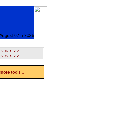
 August 07th 2026
V
W
X
Y
Z
V
W
X
Y
Z
ore tools...