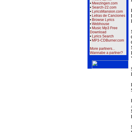
•
Meezingen.com
•
Search-22.com
•
LyricsMansion.com
•
Letras de Canciones
•
Browse Lyrics
•
Webhouse
•
Music Mp3 Free
Download
•
Lyrics Search
•
MP3-CDBurner.com
More partners...
Wannabe a partner?