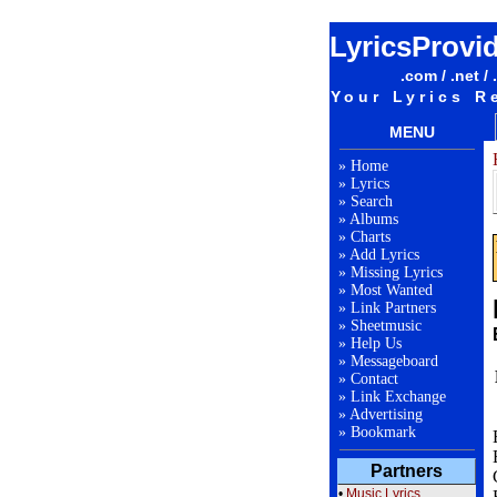
LyricsProvi
.com / .net / 
Your Lyrics R
MENU
»
Home
»
Lyrics
»
Search
»
Albums
»
Charts
»
Add Lyrics
»
Missing Lyrics
»
Most Wanted
»
Link Partners
»
Sheetmusic
»
Help Us
»
Messageboard
»
Contact
»
Link Exchange
»
Advertising
»
Bookmark
Partners
•
Music Lyrics