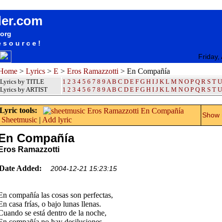
songteksten lyrics album Eros Ramazzotti - En Compañía
der.com
.org
esource!
Friday,
Home
>
Lyrics
>
E
>
Eros Ramazzotti
> En Compañía
Lyrics by TITLE
1
2
3
4
5
6
7
8
9
A
B
C
D
E
F
G
H
I
J
K
L
M
N
O
P
Q
R
S
T
U
Lyrics by ARTIST
1 2 3 4 5 6 7 8 9
A
B
C
D
E
F
G
H
I
J
K
L
M
N
O
P
Q
R
S
T
U
Lyric tools:
Show m
Sheetmusic
|
Add lyric
En Compañía
Eros Ramazzotti
Date Added:
2004-12-21 15:23:15
En compañía las cosas son perfectas,
En casa frías, o bajo lunas llenas.
Cuando se está dentro de la noche,
En compañía no hay desilusiones.