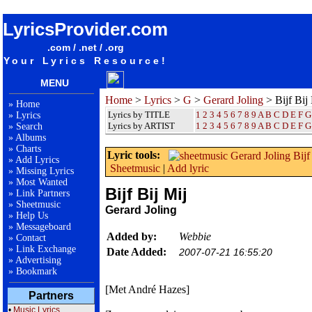
songteksten lyrics album Gerard Joling - Bijf Bij Mij
LyricsProvider.com
.com / .net / .org
Your Lyrics Resource!
MENU
Home
>
Lyrics
>
G
>
Gerard Joling
> Bijf Bij
»
Home
Lyrics by TITLE
1
2
3
4
5
6
7
8
9
A
B
C
D
E
F
G
»
Lyrics
Lyrics by ARTIST
1 2 3 4 5 6 7 8 9
A
B
C
D
E
F
G
»
Search
»
Albums
»
Charts
Lyric tools:
»
Add Lyrics
Sheetmusic
|
Add lyric
»
Missing Lyrics
»
Most Wanted
Bijf Bij Mij
»
Link Partners
»
Sheetmusic
Gerard Joling
»
Help Us
»
Messageboard
Added by:
Webbie
»
Contact
»
Link Exchange
Date Added:
2007-07-21 16:55:20
»
Advertising
»
Bookmark
[Met André Hazes]
Partners
•
Music Lyrics