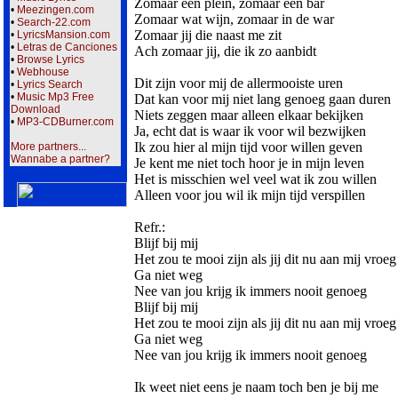
Zomaar een plein, zomaar een bar
•
Meezingen.com
Zomaar wat wijn, zomaar in de war
•
Search-22.com
Zomaar jij die naast me zit
•
LyricsMansion.com
•
Letras de Canciones
Ach zomaar jij, die ik zo aanbidt
•
Browse Lyrics
•
Webhouse
Dit zijn voor mij de allermooiste uren
•
Lyrics Search
•
Music Mp3 Free
Dat kan voor mij niet lang genoeg gaan duren
Download
Niets zeggen maar alleen elkaar bekijken
•
MP3-CDBurner.com
Ja, echt dat is waar ik voor wil bezwijken
Ik zou hier al mijn tijd voor willen geven
More partners...
Wannabe a partner?
Je kent me niet toch hoor je in mijn leven
Het is misschien wel veel wat ik zou willen
Alleen voor jou wil ik mijn tijd verspillen
Refr.:
Blijf bij mij
Het zou te mooi zijn als jij dit nu aan mij vroeg
Ga niet weg
Nee van jou krijg ik immers nooit genoeg
Blijf bij mij
Het zou te mooi zijn als jij dit nu aan mij vroeg
Ga niet weg
Nee van jou krijg ik immers nooit genoeg
Ik weet niet eens je naam toch ben je bij me