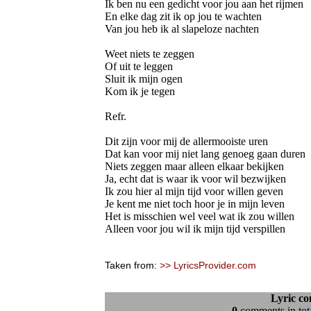
Ik ben nu een gedicht voor jou aan het rijmen
En elke dag zit ik op jou te wachten
Van jou heb ik al slapeloze nachten
Weet niets te zeggen
Of uit te leggen
Sluit ik mijn ogen
Kom ik je tegen
Refr.
Dit zijn voor mij de allermooiste uren
Dat kan voor mij niet lang genoeg gaan duren
Niets zeggen maar alleen elkaar bekijken
Ja, echt dat is waar ik voor wil bezwijken
Ik zou hier al mijn tijd voor willen geven
Je kent me niet toch hoor je in mijn leven
Het is misschien wel veel wat ik zou willen
Alleen voor jou wil ik mijn tijd verspillen
Taken from:
>> LyricsProvider.com
Lyric c
0
comments in tota