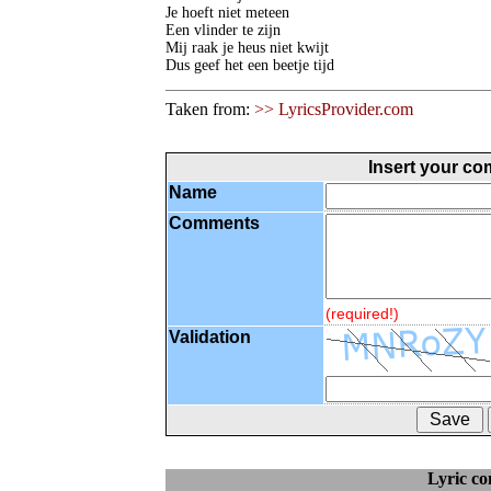
Je hoeft niet meteen

Een vlinder te zijn

Mij raak je heus niet kwijt

Dus geef het een beetje tijd
Taken from:
>> LyricsProvider.com
Insert your c
Name
Comments
(required!)
Validation
Lyric c