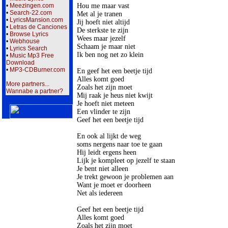
Hou me maar vast

•
Meezingen.com
•
Search-22.com
Met al je tranen

•
LyricsMansion.com
Jij hoeft niet altijd

•
Letras de Canciones
De sterkste te zijn

•
Browse Lyrics
Wees maar jezelf

•
Webhouse
Schaam je maar niet

•
Lyrics Search
Ik ben nog net zo klein

•
Music Mp3 Free
Download
•
MP3-CDBurner.com
En geef het een beetje tijd

Alles komt goed

More partners...
Zoals het zijn moet

Wannabe a partner?
Mij raak je heus niet kwijt

Je hoeft niet meteen

Een vlinder te zijn

Geef het een beetje tijd

En ook al lijkt de weg 

soms nergens naar toe te gaan

Hij leidt ergens heen

Lijk je kompleet op jezelf te staan

Je bent niet alleen

Je trekt gewoon je problemen aan

Want je moet er doorheen

Net als iedereen

Geef het een beetje tijd

Alles komt goed

Zoals het zijn moet
