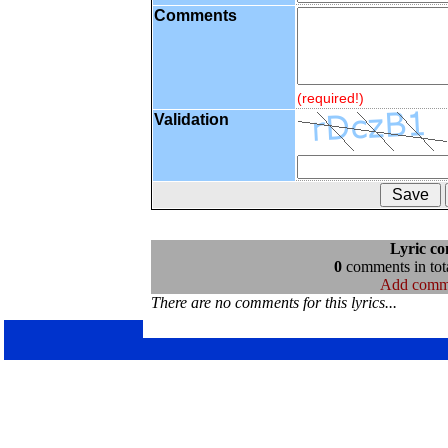
Comments
(required!)
Validation
Lyric c
0
comments in tota
Add comm
There are no comments for this lyrics...