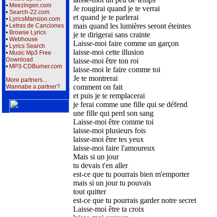
•
Meezingen.com
Je rougirai quand je te verrai
•
Search-22.com
et quand je te parlerai
•
LyricsMansion.com
mais quand les lumières seront éteintes
•
Letras de Canciones
•
Browse Lyrics
je te dirigerai sans crainte
•
Webhouse
Laisse-moi faire comme un garçon
•
Lyrics Search
laisse-moi cette illusion
•
Music Mp3 Free
Download
laisse-moi être ton roi
•
MP3-CDBurner.com
laisse-moi le faire comme toi
Je te montrerai
More partners...
comment on fait
Wannabe a partner?
et puis je te remplacerai
je ferai comme une fille qui se défend
une fille qui perd son sang
Laisse-moi être comme toi
laisse-moi plusieurs fois
laisse-moi être tes yeux
laisse-moi faire l'amoureux
Mais si un jour
tu devais t'en aller
est-ce que tu pourrais bien m'emporter
mais si un jour tu pouvais
tout quitter
est-ce que tu pourrais garder notre secret
Laisse-moi être ta croix