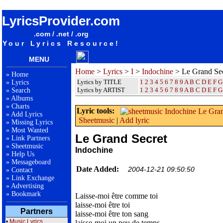
songteksten lyrics album Indochine - Le Grand Secret
LyricsProvider.com
.com / .net / .org
Your Lyrics Resource!
MENU
Home
>
Lyrics
>
I
>
Indochine
> Le Grand Sec
»
Home
Lyrics by TITLE
1
2
3
4
5
6
7
8
9
A
B
C
D
E
F
G
»
Lyrics
Lyrics by ARTIST
1 2 3 4 5 6 7 8 9
A
B
C
D
E
F
G
»
Search
»
Albums
»
Charts
Lyric tools:
»
Add Lyrics
Sheetmusic
|
Add lyric
»
Missing Lyrics
»
Most Wanted
Le Grand Secret
»
Link Partners
»
Sheetmusic
Indochine
»
Help Us
»
Messageboard
Date Added:
2004-12-21 09:50:50
»
Contact
»
Link Exchange
»
Advertising
»
Bookmark
Laisse-moi être comme toi
laisse-moi être toi
Partners
laisse-moi être ton sang
•
Music Lyrics
laisse-moi un peu de temps