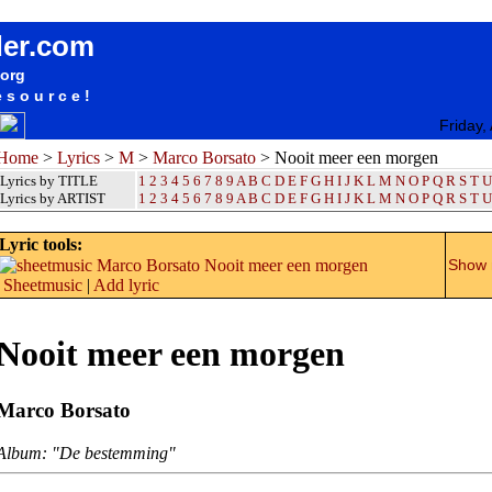
songteksten lyrics album Marco Borsato - Nooit meer een morgen
der.com
.org
esource!
Friday,
Home
>
Lyrics
>
M
>
Marco Borsato
> Nooit meer een morgen
Lyrics by TITLE
1
2
3
4
5
6
7
8
9
A
B
C
D
E
F
G
H
I
J
K
L
M
N
O
P
Q
R
S
T
U
Lyrics by ARTIST
1 2 3 4 5 6 7 8 9
A
B
C
D
E
F
G
H
I
J
K
L
M
N
O
P
Q
R
S
T
U
Lyric tools:
Show m
Sheetmusic
|
Add lyric
Nooit meer een morgen
Marco Borsato
Album: "De bestemming"