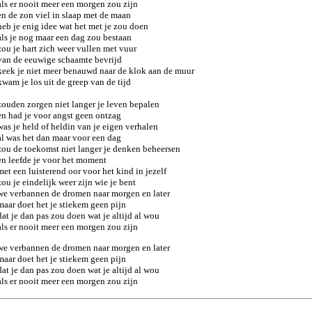
als er nooit meer een morgen zou zijn

en de zon viel in slaap met de maan

heb je enig idee wat het met je zou doen

als je nog maar een dag zou bestaan

zou je hart zich weer vullen met vuur

van de eeuwige schaamte bevrijd

keek je niet meer benauwd naar de klok aan de muur

kwam je los uit de greep van de tijd

zouden zorgen niet langer je leven bepalen

en had je voor angst geen ontzag

was je held of heldin van je eigen verhalen

al was het dan maar voor een dag

zou de toekomst niet langer je denken beheersen

en leefde je voor het moment

met een luisterend oor voor het kind in jezelf

zou je eindelijk weer zijn wie je bent

we verbannen de dromen naar morgen en later

maar doet het je stiekem geen pijn

dat je dan pas zou doen wat je altijd al wou

als er nooit meer een morgen zou zijn
we verbannen de dromen naar morgen en later

maar doet het je stiekem geen pijn

dat je dan pas zou doen wat je altijd al wou

als er nooit meer een morgen zou zijn