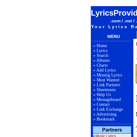
LyricsProvi
.com / .net / 
Your Lyrics R
MENU
»
Home
»
Lyrics
»
Search
»
Albums
»
Charts
»
Add Lyrics
»
Missing Lyrics
»
Most Wanted
»
Link Partners
»
Sheetmusic
»
Help Us
»
Messageboard
»
Contact
»
Link Exchange
»
Advertising
»
Bookmark
Partners
•
Music Lyrics