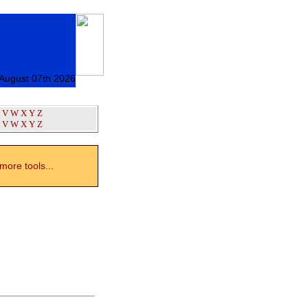
 August 07th 2026
V
W
X
Y
Z
V
W
X
Y
Z
ore tools...