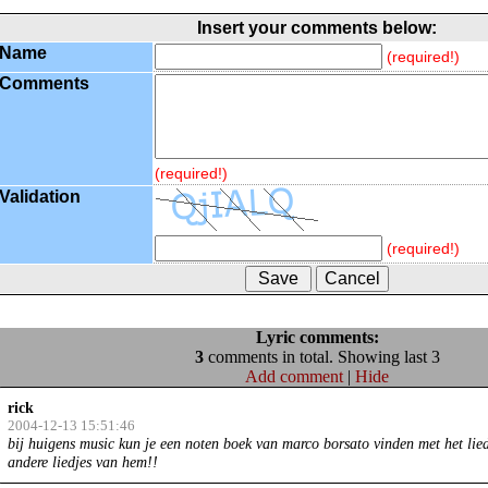
Insert your comments below:
Name
(required!)
Comments
(required!)
Validation
(required!)
Lyric comments:
3
comments in total. Showing last 3
Add comment
|
Hide
rick
2004-12-13 15:51:46
bij huigens music kun je een noten boek van marco borsato vinden met het lied
andere liedjes van hem!!