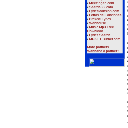
•
Meezingen.com
•
Search-22.com
•
LyricsMansion.com
•
Letras de Canciones
•
Browse Lyrics
•
Webhouse
•
Music Mp3 Free
Download
•
Lyrics Search
•
MP3-CDBurner.com
More partners...
Wannabe a partner?