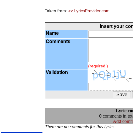
Taken from:
>> LyricsProvider.com
Insert your c
Name
Comments
(required!)
Validation
Lyric c
0
comments in tota
Add comm
There are no comments for this lyrics...