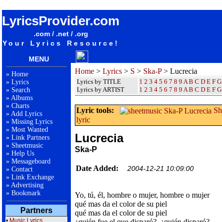
songteksten lyrics album Ska-P - Lucrecia
LyricsProvider.com
.com / .net / .org
Your Lyrics Resource!
MENU
Home
>
Lyrics
>
S
>
Ska-P
> Lucrecia
»
Home
Lyrics by TITLE
1
2
3
4
5
6
7
8
9
A
B
C
D
E
F
G
»
Lyrics
Lyrics by ARTIST
1 2 3 4 5 6 7 8 9
A
B
C
D
E
F
G
»
Search
»
Albums
»
Charts
Lyric tools:
Sh
»
Add Lyrics
lyric
»
Missing Lyrics
»
Most Wanted
Lucrecia
»
Link Partners
»
Sheetmusic
Ska-P
»
Help Us
»
Messageboard
Date Added:
2004-12-21 10:09:00
»
Contact
»
Link Exchange
»
Advertising
»
Bookmark
Yo, tú, él, hombre o mujer, hombre o mujer
qué mas da el color de su piel
Partners
qué mas da el color de su piel
•
Music Lyrics
¿quién fue el que disparó?, ¿quién disparó?