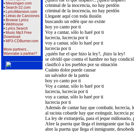
•
Meezingen.com
criminal de la inocencia, no hay perdón
•
Search-22.com
criminal de la inocencia, no hay perdón
•
LyricsMansion.com
Llegaste aquí con toda ilusión
•
Letras de Canciones
•
Browse Lyrics
buscando un edén que no existe
•
Webhouse
hoy yo canto por ti
•
Lyrics Search
Voy a cantar, sólo lo haré por ti
•
Music Mp3 Free
Download
lucrecia, lucrecia por ti
•
MP3-CDBurner.com
voy a cantar, sólo lo haré por ti
lucrecia por ti
More partners...
¿quién fue el que hizo la ley?, ¡hizo la ley!
Wannabe a partner?
se olvidó que contra el hambre no hay condici
clasificó a los pueblos por su situación
Cuánto dolor puede causar
un salvador de la patria
hoy yo canto por ti
Voy a cantar, sólo lo haré por ti
lucrecia, lucrecia por ti
voy a cantar, sólo lo haré por ti
lucrecia por ti
Además de cantar hay que combatir, lucrecia, lu
al racista cobarde hay que extinguir, lucrecia po
La ley de extranjería, para el jeque millonario, p
Abre la puerta que llega el inmigrante que ha l
abre la puerta que llega el inmigrante, desobedece