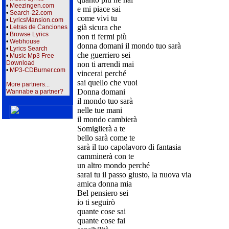
•
Meezingen.com
e mi piace sai
•
Search-22.com
come vivi tu
•
LyricsMansion.com
già sicura che
•
Letras de Canciones
•
Browse Lyrics
non ti fermi più
•
Webhouse
donna domani il mondo tuo sarà
•
Lyrics Search
che guerriero sei
•
Music Mp3 Free
Download
non ti arrendi mai
•
MP3-CDBurner.com
vincerai perché
sai quello che vuoi
More partners...
Donna domani
Wannabe a partner?
il mondo tuo sarà
nelle tue mani
il mondo cambierà
Somiglierà a te
bello sarà come te
sarà il tuo capolavoro di fantasia
camminerà con te
un altro mondo perché
sarai tu il passo giusto, la nuova via
amica donna mia
Bel pensiero sei
io ti seguirò
quante cose sai
quante cose fai