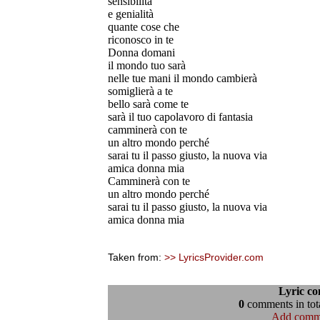
sensibilità
e genialità
quante cose che
riconosco in te
Donna domani
il mondo tuo sarà
nelle tue mani il mondo cambierà
somiglierà a te
bello sarà come te
sarà il tuo capolavoro di fantasia
camminerà con te
un altro mondo perché
sarai tu il passo giusto, la nuova via
amica donna mia
Camminerà con te
un altro mondo perché
sarai tu il passo giusto, la nuova via
amica donna mia
Taken from:
>> LyricsProvider.com
Lyric c
0
comments in tota
Add comm