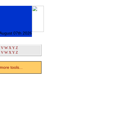
 August 07th 2026
V
W
X
Y
Z
V
W
X
Y
Z
ore tools...