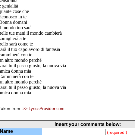
sensibilità
e genialità
quante cose che
riconosco in te
Donna domani
il mondo tuo sarà
nelle tue mani il mondo cambierà
somiglierà a te
bello sarà come te
sarà il tuo capolavoro di fantasia
camminerà con te
un altro mondo perché
sarai tu il passo giusto, la nuova via
amica donna mia
Camminerà con te
un altro mondo perché
sarai tu il passo giusto, la nuova via
amica donna mia
Taken from:
>> LyricsProvider.com
Insert your comments below:
Name
(required!)