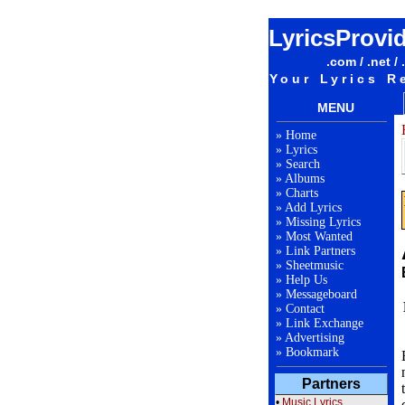
LyricsProvi
.com / .net / 
Your Lyrics R
MENU
»
Home
»
Lyrics
»
Search
»
Albums
»
Charts
»
Add Lyrics
»
Missing Lyrics
»
Most Wanted
»
Link Partners
»
Sheetmusic
»
Help Us
»
Messageboard
»
Contact
»
Link Exchange
»
Advertising
»
Bookmark
Partners
•
Music Lyrics