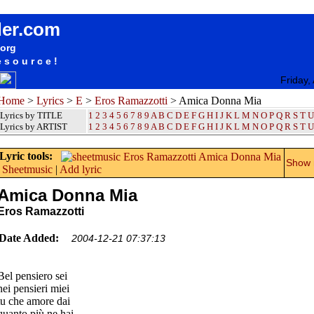
songteksten lyrics album Eros Ramazzotti - Amica Donna Mia
der.com
.org
esource!
Friday,
Home
>
Lyrics
>
E
>
Eros Ramazzotti
> Amica Donna Mia
Lyrics by TITLE
1
2
3
4
5
6
7
8
9
A
B
C
D
E
F
G
H
I
J
K
L
M
N
O
P
Q
R
S
T
U
Lyrics by ARTIST
1 2 3 4 5 6 7 8 9
A
B
C
D
E
F
G
H
I
J
K
L
M
N
O
P
Q
R
S
T
U
Lyric tools:
Show m
Sheetmusic
|
Add lyric
Amica Donna Mia
Eros Ramazzotti
Date Added:
2004-12-21 07:37:13
Bel pensiero sei
nei pensieri miei
tu che amore dai
quanto più ne hai