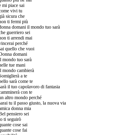
e mi piace sai
come vivi tu
già sicura che
non ti fermi più
donna domani il mondo tuo sarà
che guerriero sei
non ti arrendi mai
vincerai perché
sai quello che vuoi
Donna domani
il mondo tuo sarà
nelle tue mani
il mondo cambierà
Somiglierà a te
bello sarà come te
sarà il tuo capolavoro di fantasia
camminerà con te
un altro mondo perché
sarai tu il passo giusto, la nuova via
amica donna mia
Bel pensiero sei
io ti seguirò
quante cose sai
quante cose fai