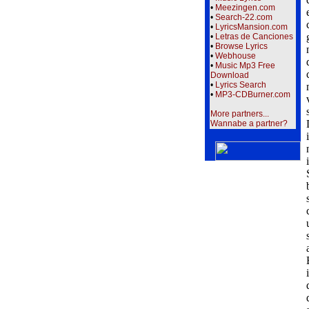
•
Meezingen.com
•
Search-22.com
•
LyricsMansion.com
•
Letras de Canciones
•
Browse Lyrics
•
Webhouse
•
Music Mp3 Free
Download
•
Lyrics Search
•
MP3-CDBurner.com
More partners...
Wannabe a partner?