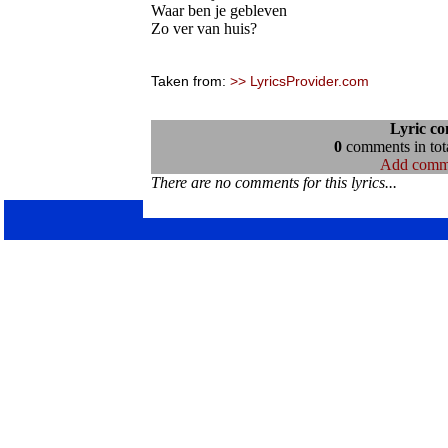
Waar ben je gebleven
Zo ver van huis?
Taken from:
>> LyricsProvider.com
Lyric c
0
comments in tota
Add comm
There are no comments for this lyrics...