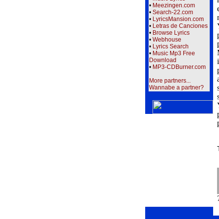
•
Meezingen.com
•
Search-22.com
•
LyricsMansion.com
•
Letras de Canciones
•
Browse Lyrics
•
Webhouse
•
Lyrics Search
•
Music Mp3 Free
Download
•
MP3-CDBurner.com
More partners...
Wannabe a partner?