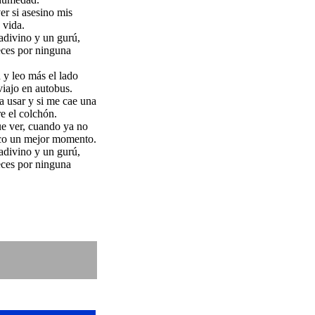
er si asesino mis
 vida.
adivino y un gurú,
eces por ninguna
y leo más el lado
iajo en autobus.
 a usar y si me cae una
re el colchón.
e ver, cuando ya no
sco un mejor momento.
adivino y un gurú,
eces por ninguna