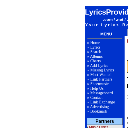
LyricsProvi
.com / .net / 
Your Lyrics R
MENU
»
Home
»
Lyrics
»
Search
»
Albums
»
Charts
»
Add Lyrics
»
Missing Lyrics
»
Most Wanted
»
Link Partners
»
Sheetmusic
»
Help Us
»
Messageboard
»
Contact
»
Link Exchange
»
Advertising
»
Bookmark
Partners
•
Music Lyrics