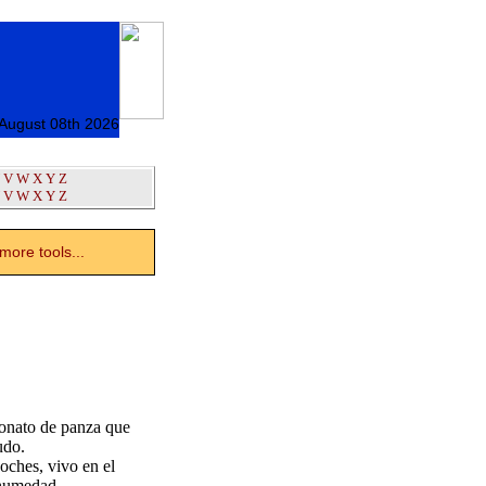
 August 08th 2026
V
W
X
Y
Z
V
W
X
Y
Z
ore tools...
conato de panza que
udo.
oches, vivo en el
 humedad.