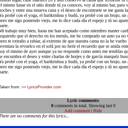
el mismo lunar en el sitio donde tú ya conoces, voy al mismo bar, para v
noches y entre una nnueva cana y el deseo de encontrarte se me gasta la
Ya probé con el yoga, el harikrishna y budú, ya probé con un brujo, un 
pero me sigo poniendo viejo, me lo dice cada día el espejo y tú no apar
parte.
Mi trabajo muy bien, hasta me han aceptado como miembro master card 
izquierdo que el derecho en los menús, me he comprado un auto ya no v
pero te extraño a rabiar, al extremo de que nuestra cama no la he vuelto
aventura la revuelco en el sofá por no herir el recuerdo que se anida ent
soy el mismo de ayer aunque ya no responde como antes me tendrías qu
se encumbra el deseo y entre charlas de borjes y de garcía marquéz bu
Ya probé con el yoga, el harikrishna y budú, ya probé con un brujo, un 
pero me sigo poniendo viejo, me lo dice cada día el espejo y tú no apar
parte.
Taken from:
>> LyricsProvider.com
Lyric comments:
0
comments in total. Showing last 0
Add comment
|
Hide
There are no comments for this lyrics...