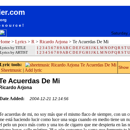
songteksten lyrics album Ricardo Arjona - Te Acuerdas De Mi
der.com
.org
esource!
Saturday,
Home
>
Lyrics
>
R
>
Ricardo Arjona
> Te Acuerdas De Mi
Lyrics by TITLE
1
2
3
4
5
6
7
8
9
A
B
C
D
E
F
G
H
I
J
K
L
M
N
O
P
Q
R
S
T
U
Lyrics by ARTIST
1 2 3 4 5 6 7 8 9
A
B
C
D
E
F
G
H
I
J
K
L
M
N
O
P
Q
R
S
T
U
Lyric tools:
Show m
Sheetmusic
|
Add lyric
Te Acuerdas De Mi
Ricardo Arjona
Date Added:
2004-12-21 12:14:56
Te acuerdas de mi, no soy más que el mismo flaco de siempre, con un 
me está haciendo lucir como luce una soga cuando en medio tiene un n
el pelo un poco más corto y una tos de cigarro que me despierta en las n
mismo lugar, calle mártires 28 y aún conservo la cama que fermente tu