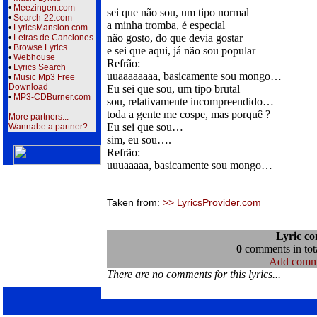
•
Meezingen.com
sei que não sou, um tipo normal
•
Search-22.com
a minha tromba, é especial
•
LyricsMansion.com
não gosto, do que devia gostar
•
Letras de Canciones
•
Browse Lyrics
e sei que aqui, já não sou popular
•
Webhouse
Refrão:
•
Lyrics Search
uuaaaaaaaa, basicamente sou mongo…
•
Music Mp3 Free
Download
Eu sei que sou, um tipo brutal
•
MP3-CDBurner.com
sou, relativamente incompreendido…
toda a gente me cospe, mas porquê ?
More partners...
Eu sei que sou…
Wannabe a partner?
sim, eu sou….
Refrão:
uuuaaaaa, basicamente sou mongo…
Taken from:
>> LyricsProvider.com
Lyric c
0
comments in tota
Add comm
There are no comments for this lyrics...