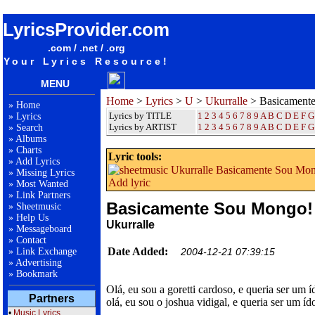
songteksten lyrics album Ukurralle - Basicamente Sou Mongo!
LyricsProvider.com
.com / .net / .org
Your Lyrics Resource!
MENU
Home
>
Lyrics
>
U
>
Ukurralle
> Basicament
»
Home
Lyrics by TITLE
1
2
3
4
5
6
7
8
9
A
B
C
D
E
F
G
»
Lyrics
Lyrics by ARTIST
1 2 3 4 5 6 7 8 9
A
B
C
D
E
F
G
»
Search
»
Albums
»
Charts
Lyric tools:
»
Add Lyrics
»
Missing Lyrics
Add lyric
»
Most Wanted
»
Link Partners
Basicamente Sou Mongo!
»
Sheetmusic
»
Help Us
Ukurralle
»
Messageboard
»
Contact
Date Added:
»
Link Exchange
2004-12-21 07:39:15
»
Advertising
»
Bookmark
Olá, eu sou a goretti cardoso, e queria ser um íd
Partners
olá, eu sou o joshua vidigal, e queria ser um ído
•
Music Lyrics