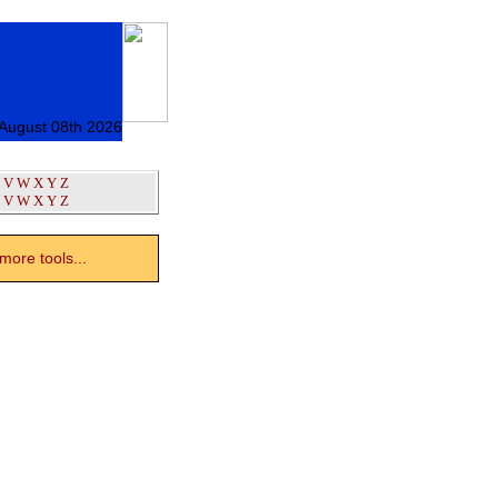
 August 08th 2026
V
W
X
Y
Z
V
W
X
Y
Z
ore tools...