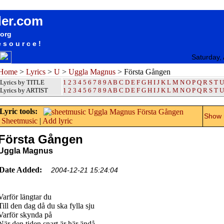
songteksten lyrics album Uggla Magnus - Första Gången
der.com
.org
esource!
Saturday,
Home
>
Lyrics
>
U
>
Uggla Magnus
> Första Gången
Lyrics by TITLE
1
2
3
4
5
6
7
8
9
A
B
C
D
E
F
G
H
I
J
K
L
M
N
O
P
Q
R
S
T
U
Lyrics by ARTIST
1 2 3 4 5 6 7 8 9
A
B
C
D
E
F
G
H
I
J
K
L
M
N
O
P
Q
R
S
T
U
Lyric tools:
Show m
Sheetmusic
|
Add lyric
Första Gången
Uggla Magnus
Date Added:
2004-12-21 15:24:04
Varför längtar du
Till den dag då du ska fylla sju
Varför skynda på
När den tiden snart är här ändå