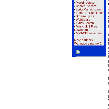
•
Meezingen.com
•
Search-22.com
•
LyricsMansion.com
•
Letras de Canciones
•
Browse Lyrics
•
Webhouse
•
Lyrics Search
•
Music Mp3 Free
Download
•
MP3-CDBurner.com
More partners...
Wannabe a partner?