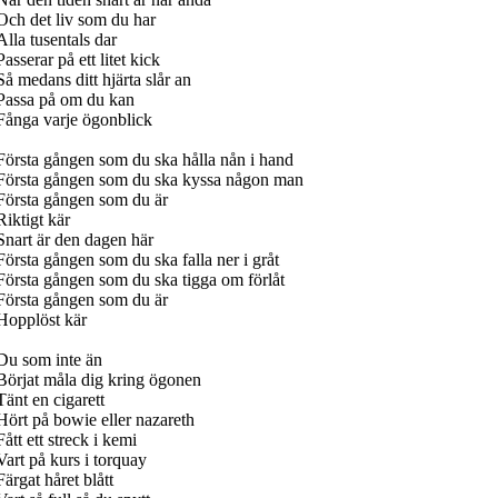
Och det liv som du har
Alla tusentals dar
Passerar på ett litet kick
Så medans ditt hjärta slår an
Passa på om du kan
Fånga varje ögonblick
Första gången som du ska hålla nån i hand
Första gången som du ska kyssa någon man
Första gången som du är
Riktigt kär
Snart är den dagen här
Första gången som du ska falla ner i gråt
Första gången som du ska tigga om förlåt
Första gången som du är
Hopplöst kär
Du som inte än
Börjat måla dig kring ögonen
Tänt en cigarett
Hört på bowie eller nazareth
Fått ett streck i kemi
Vart på kurs i torquay
Färgat håret blått