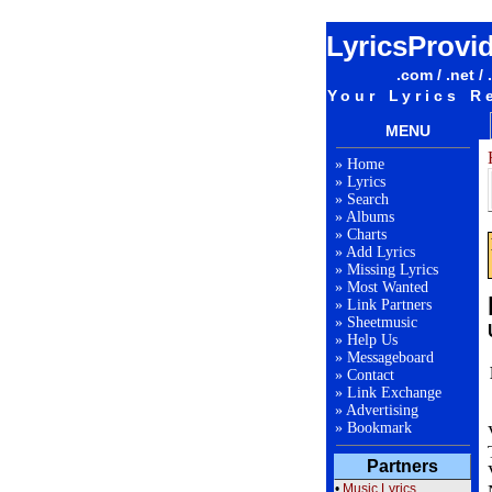
LyricsProvi
.com / .net / 
Your Lyrics R
MENU
»
Home
»
Lyrics
»
Search
»
Albums
»
Charts
»
Add Lyrics
»
Missing Lyrics
»
Most Wanted
»
Link Partners
»
Sheetmusic
»
Help Us
»
Messageboard
»
Contact
»
Link Exchange
»
Advertising
»
Bookmark
Partners
•
Music Lyrics