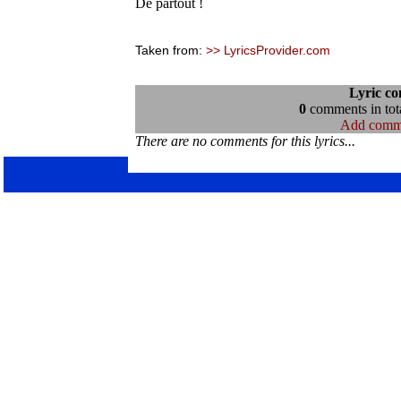
De partout !
Taken from:
>> LyricsProvider.com
Lyric c
0
comments in tota
Add comm
There are no comments for this lyrics...