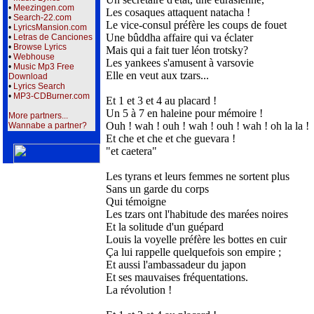
•
Meezingen.com
Les cosaques attaquent natacha !
•
Search-22.com
Le vice-consul préfère les coups de fouet
•
LyricsMansion.com
Une bûddha affaire qui va éclater
•
Letras de Canciones
•
Browse Lyrics
Mais qui a fait tuer léon trotsky?
•
Webhouse
Les yankees s'amusent à varsovie
•
Music Mp3 Free
Elle en veut aux tzars...
Download
•
Lyrics Search
•
MP3-CDBurner.com
Et 1 et 3 et 4 au placard !
Un 5 à 7 en haleine pour mémoire !
More partners...
Ouh ! wah ! ouh ! wah ! ouh ! wah ! oh la la !
Wannabe a partner?
Et che et che et che guevara !
"et caetera"
Les tyrans et leurs femmes ne sortent plus
Sans un garde du corps
Qui témoigne
Les tzars ont l'habitude des marées noires
Et la solitude d'un guépard
Louis la voyelle préfère les bottes en cuir
Ça lui rappelle quelquefois son empire ;
Et aussi l'ambassadeur du japon
Et ses mauvaises fréquentations.
La révolution !