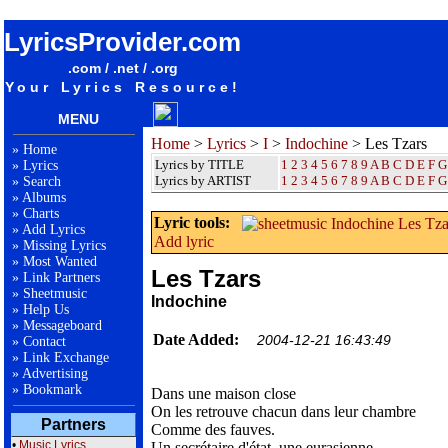
songteksten lyrics album Indochine - Les Tzars
LyricsProvider.com
.com / .net / .org
Your Lyrics Resource!
MENU
Home
>
Lyrics
>
I
>
Indochine
> Les Tzars
»
Home
Lyrics by TITLE
1
2
3
4
5
6
7
8
9
A
B
C
D
E
F
G
»
Lyrics
Lyrics by ARTIST
1 2 3 4 5 6 7 8 9
A
B
C
D
E
F
G
»
Search
»
Albums
»
Charts
Lyric tools:
»
Add Lyrics
Add lyric
»
Missing Lyrics
»
Most Wanted
Les Tzars
»
Link Partners
»
Sheetmusic
Indochine
»
Help Us
»
Messageboard
Date Added:
2004-12-21 16:43:49
»
Contact
»
Link Exchange
»
Advertising
»
Bookmark
Dans une maison close
On les retrouve chacun dans leur chambre
Partners
Comme des fauves.
•
Music Lyrics
Un secrétaire d'état, une eurasienne,