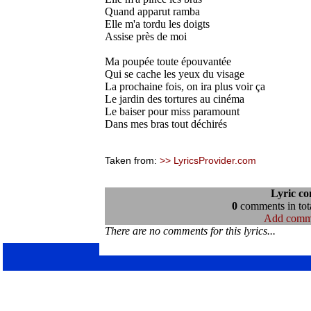
Quand apparut ramba
Elle m'a tordu les doigts
Assise près de moi
Ma poupée toute épouvantée
Qui se cache les yeux du visage
La prochaine fois, on ira plus voir ça
Le jardin des tortures au cinéma
Le baiser pour miss paramount
Dans mes bras tout déchirés
Taken from:
>> LyricsProvider.com
Lyric c
0
comments in tota
Add comm
There are no comments for this lyrics...