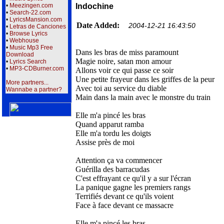
•
Meezingen.com
Indochine
•
Search-22.com
•
LyricsMansion.com
Date Added:
2004-12-21 16:43:50
•
Letras de Canciones
•
Browse Lyrics
•
Webhouse
•
Music Mp3 Free
Dans les bras de miss paramount
Download
Magie noire, satan mon amour
•
Lyrics Search
•
MP3-CDBurner.com
Allons voir ce qui passe ce soir
Une petite frayeur dans les griffes de la peur
More partners...
Avec toi au service du diable
Wannabe a partner?
Main dans la main avec le monstre du train
Elle m'a pincé les bras
Quand apparut ramba
Elle m'a tordu les doigts
Assise près de moi
Attention ça va commencer
Guérilla des barracudas
C'est effrayant ce qu'il y a sur l'écran
La panique gagne les premiers rangs
Terrifiés devant ce qu'ils voient
Face à face devant ce massacre
Elle m'a pincé les bras