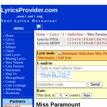
songteksten lyrics album Indochine - Miss Paramount
LyricsProvider.com
.com / .net / .org
Your Lyrics Resource!
MENU
Home
>
Lyrics
>
I
>
Indochine
> Miss Paramo
»
Home
Lyrics by TITLE
1
2
3
4
5
6
7
8
9
A
B
C
D
E
F
G
»
Lyrics
Lyrics by ARTIST
1 2 3 4 5 6 7 8 9
A
B
C
D
E
F
G
»
Search
»
Albums
»
Charts
Lyric tools:
»
Add Lyrics
Sheetmusic
|
Add lyric
»
Missing Lyrics
»
Most Wanted
E-mail to:
»
Link Partners
»
Sheetmusic
»
Help Us
»
Messageboard
»
Contact
»
Link Exchange
»
Advertising
Rate:
»
Bookmark
This lyric is
correct.
Partners
Miss Paramount
•
Music Lyrics