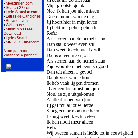
•
Meezingen.com
Mijn grootste geluk
•
Search-22.com
Nee, ik kan jou niet missen
•
LyricsMansion.com
Geen minuut van de dag
•
Letras de Canciones
•
Browse Lyrics
Jij hoort hier in mijn leven
•
Webhouse
Jij hebt mij geluk gebracht
•
Music Mp3 Free
Refr.:
Download
•
Lyrics Search
Als sterren aan de hemel staan
•
MP3-CDBurner.com
Dan sta ik weer even stil
Dan weet ik echt wat ik wil
More partners...
Dat is alleen maar jou
Wannabe a partner?
Als sterren aan de hemel staan
Zijn woorden niet eens zo goed
Dan telt alleen 1 gevoel
Dat ik veel van je hou
Ik heb vaak liggen dromen
Over een toekomst met jou
Nou, ze zijn uitgekomen
Al die dromen van jou
Jij gaf mij al jouw liefde
Sloeg een arm om me heen
1 ding weet ik echt zeker
Ik ben nooit meer alleen
Refr.
Wij tweeen samen is liefde tot in eeuwigheid