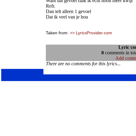
Want dat gevoel raak ik echt nooit meer kwijt
Refr.
Dan telt alleen 1 gevoel
Dat ik veel van je hou
Taken from:
>> LyricsProvider.com
Lyric c
0
comments in tota
Add comm
There are no comments for this lyrics...