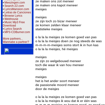
ze maken ons zot meneer

•
Meezingen.com
ze maken ons kapot meneer

•
Search-22.com
meisjes

•
LyricsMansion.com
•
Letras de Canciones
•
Browse Lyrics
meisjes

•
Webhouse
ze zijn toch zo bizar meneer

•
Music Mp3 Free
ze komen zelden klaar meneer

Download
statistieke meisjes

•
Lyrics Search
•
MP3-CDBurner.com
o la la la meisjes ze komen goed van pas

More partners...
o la la la meisjes doen ze nog steeds de was

Wannabe a partner?
m-m-m-m-meisjes soms stort ik in hun kas

o la la la meisjes, hé meisjes

meisjes

ze zijn zo welgebouwd meneer

toch die waar ik van hou meneer

meisjes

meisjes

het is het ander soort meneer

de passionele moord meneer

door de meisjes

o la la la meisjes ze komen goed van pas

o la la la meisjes ik wou dat ik er één was

m-m-m-m-meisjes ze komen goed, zo goed van