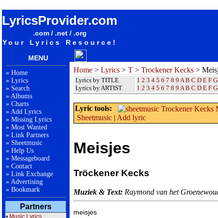
songteksten lyrics album Trockener Kecks - Meisjes
LyricsProvider.com
.com / .net / .org
Your Lyrics Resource!
MENU
Home
>
Lyrics
>
T
>
Trockener Kecks
> Meis
»
Home
Lyrics by TITLE
1
2
3
4
5
6
7
8
9
A
B
C
D
E
F
G
»
Lyrics
Lyrics by ARTIST
1 2 3 4 5 6 7 8 9
A
B
C
D
E
F
G
»
Search
»
Albums
»
Charts
Lyric tools:
»
Add Lyrics
Sheetmusic
|
Add lyric
»
Missing Lyrics
»
Most Wanted
»
Link Partners
»
Sheetmusic
Meisjes
»
Help Us
»
Messageboard
»
Contact
Tröckener Kecks
»
Link Exchange
»
Advertising
»
Bookmark
Muziek & Text:
Raymond van het Groenewou
Partners
meisjes

•
Music Lyrics