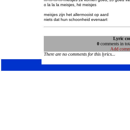
o la la la meisjes, hé meisjes

meisjes zijn het allermooist op aard

niets dat hun schoonheid evenaart
Lyric c
0
comments in tota
Add comm
There are no comments for this lyrics...