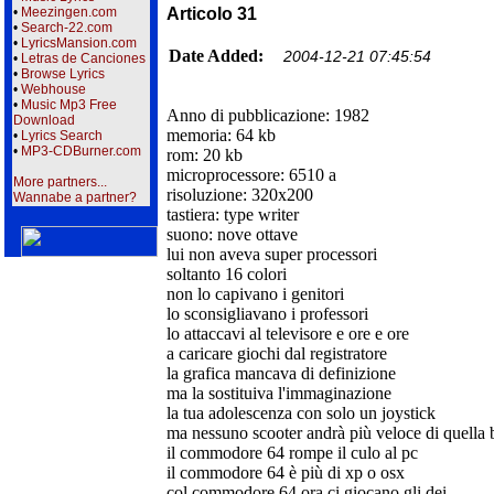
•
Meezingen.com
Articolo 31
•
Search-22.com
•
LyricsMansion.com
Date Added:
2004-12-21 07:45:54
•
Letras de Canciones
•
Browse Lyrics
•
Webhouse
•
Music Mp3 Free
Anno di pubblicazione: 1982
Download
memoria: 64 kb
•
Lyrics Search
•
MP3-CDBurner.com
rom: 20 kb
microprocessore: 6510 a
More partners...
risoluzione: 320x200
Wannabe a partner?
tastiera: type writer
suono: nove ottave
lui non aveva super processori
soltanto 16 colori
non lo capivano i genitori
lo sconsigliavano i professori
lo attaccavi al televisore e ore e ore
a caricare giochi dal registratore
la grafica mancava di definizione
ma la sostituiva l'immaginazione
la tua adolescenza con solo un joystick
ma nessuno scooter andrà più veloce di quella
il commodore 64 rompe il culo al pc
il commodore 64 è più di xp o osx
col commodore 64 ora ci giocano gli dei