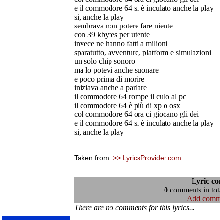
e il commodore 64 si è inculato anche la play
si, anche la play
sembrava non potere fare niente
con 39 kbytes per utente
invece ne hanno fatti a milioni
sparatutto, avventure, platform e simulazioni
un solo chip sonoro
ma lo potevi anche suonare
e poco prima di morire
iniziava anche a parlare
il commodore 64 rompe il culo al pc
il commodore 64 è più di xp o osx
col commodore 64 ora ci giocano gli dei
e il commodore 64 si è inculato anche la play
si, anche la play
Taken from:
>> LyricsProvider.com
Lyric c
0
comments in tota
Add comm
There are no comments for this lyrics...