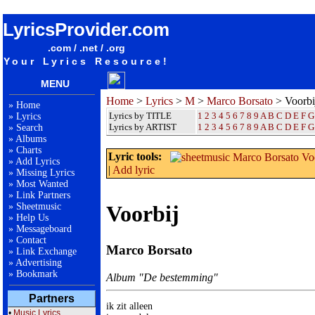
songteksten lyrics album Marco Borsato - Voorbij
LyricsProvider.com
.com / .net / .org
Your Lyrics Resource!
MENU
Home
>
Lyrics
>
M
>
Marco Borsato
> Voorbi
»
Home
Lyrics by TITLE
1
2
3
4
5
6
7
8
9
A
B
C
D
E
F
G
»
Lyrics
Lyrics by ARTIST
1 2 3 4 5 6 7 8 9
A
B
C
D
E
F
G
»
Search
»
Albums
»
Charts
Lyric tools:
»
Add Lyrics
|
Add lyric
»
Missing Lyrics
»
Most Wanted
»
Link Partners
»
Sheetmusic
Voorbij
»
Help Us
»
Messageboard
»
Contact
Marco Borsato
»
Link Exchange
»
Advertising
»
Bookmark
Album "De bestemming"
Partners
ik zit alleen

•
Music Lyrics