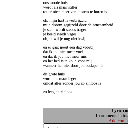
ons mooie huis

wordt als maar stiller

tot er niets meer van je stem te horen is
oh, mijn hart is verbrijzeld

mijn droom gegijzeld door de eenzaamheid

je stem wordt steeds trager

je beeld steeds vager

oh, ik wil je nog niet kwijt
en er gaat nooit een dag voorbij

dat ik jou niet meer voel

en dat ik jou niet meer mis

en het bed is te koud voor mij

wanneer het niet door jou beslapen is
dit grote huis

wordt als maar leger

omdat alles zonder jou zo zinloos is
zo leeg en zinloos
Lyric c
1
comments in tota
Add comm