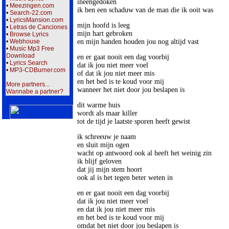
ineengedoken

•
Meezingen.com
ik ben een schaduw van de man die ik ooit was
•
Search-22.com
•
LyricsMansion.com
mijn hoofd is leeg

•
Letras de Canciones
mijn hart gebroken

•
Browse Lyrics
en mijn handen houden jou nog altijd vast
•
Webhouse
•
Music Mp3 Free
Download
en er gaat nooit een dag voorbij

•
Lyrics Search
dat ik jou niet meer voel

•
MP3-CDBurner.com
of dat ik jou niet meer mis

en het bed is te koud voor mij

More partners...
wanneer het niet door jou beslapen is 
Wannabe a partner?
dit warme huis

wordt als maar killer

tot de tijd je laatste sporen heeft gewist
ik schreeuw je naam

en sluit mijn ogen

wacht op antwoord ook al heeft het weinig zin

ik blijf geloven

dat jij mijn stem hoort

ook al is het tegen beter weten in
en er gaat nooit een dag voorbij

dat ik jou niet meer voel

en dat ik jou niet meer mis

en het bed is te koud voor mij

omdat het niet door jou beslapen is
