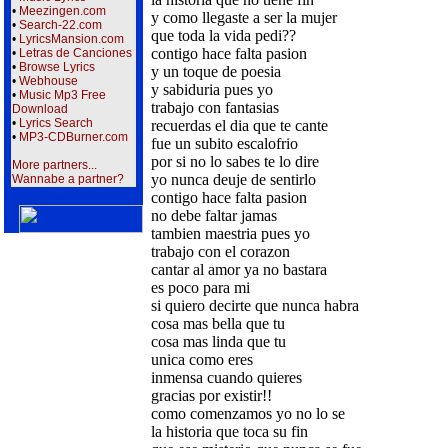
•
Meezingen.com
y como llegaste a ser la mujer
•
Search-22.com
que toda la vida pedi??
•
LyricsMansion.com
contigo hace falta pasion
•
Letras de Canciones
•
Browse Lyrics
y un toque de poesia
•
Webhouse
y sabiduria pues yo
•
Music Mp3 Free
trabajo con fantasias
Download
•
Lyrics Search
recuerdas el dia que te cante
•
MP3-CDBurner.com
fue un subito escalofrio
por si no lo sabes te lo dire
More partners...
yo nunca deuje de sentirlo
Wannabe a partner?
contigo hace falta pasion
no debe faltar jamas
tambien maestria pues yo
trabajo con el corazon
cantar al amor ya no bastara
es poco para mi
si quiero decirte que nunca habra
cosa mas bella que tu
cosa mas linda que tu
unica como eres
inmensa cuando quieres
gracias por existir!!
como comenzamos yo no lo se
la historia que toca su fin