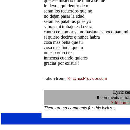
que ese misterio que nunca se fue
lo llevo aqui dentro de mi
seran los recuerdos que no
no dejan pasar la edad
seran las palabras pues yo
sabras mi trabajo es la voz
cantra con amor ya no bastara es poco para mi
si quiero decirte q nunca habra
cosa mas bella que tu
cosa mas linda que tu
unica como eres
inmensa cuando quieres
gracias por existir!!
Taken from:
>> LyricsProvider.com
Lyric c
0
comments in tota
Add comm
There are no comments for this lyrics...