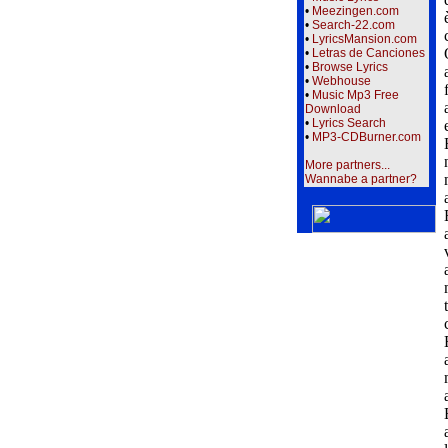
•
Meezingen.com
•
Search-22.com
•
LyricsMansion.com
•
Letras de Canciones
•
Browse Lyrics
•
Webhouse
•
Music Mp3 Free
Download
•
Lyrics Search
•
MP3-CDBurner.com
More partners...
Wannabe a partner?