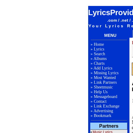
LyricsProvi
.com / .net / 
Your Lyrics R
MENU
»
Home
»
Lyrics
»
Search
»
Albums
»
Charts
»
Add Lyrics
»
Missing Lyrics
»
Most Wanted
»
Link Partners
»
Sheetmusic
»
Help Us
»
Messageboard
»
Contact
»
Link Exchange
»
Advertising
»
Bookmark
Partners
•
Music Lyrics