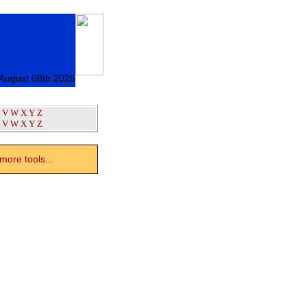
 August 08th 2026
V
W
X
Y
Z
V
W
X
Y
Z
ore tools...