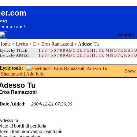
songteksten lyrics album Eros Ramazzotti - Adesso Tu
der.com
.org
esource!
Saturday,
Home
>
Lyrics
>
E
>
Eros Ramazzotti
> Adesso Tu
Lyrics by TITLE
1
2
3
4
5
6
7
8
9
A
B
C
D
E
F
G
H
I
J
K
L
M
N
O
P
Q
R
S
T
U
Lyrics by ARTIST
1 2 3 4 5 6 7 8 9
A
B
C
D
E
F
G
H
I
J
K
L
M
N
O
P
Q
R
S
T
U
Lyric tools:
Show m
Sheetmusic
|
Add lyric
Adesso Tu
Eros Ramazzotti
Date Added:
2004-12-21 07:36:36
Adesso tu
Nato ai bordi di periferia
dove i tram non vanno avanti più
dove l'aria è popolare