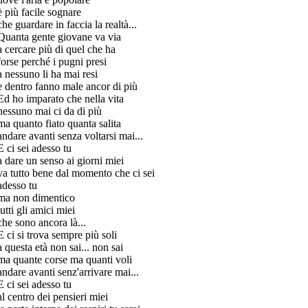
è più facile sognare
che guardare in faccia la realtà...
Quanta gente giovane va via
a cercare più di quel che ha
forse perché i pugni presi
a nessuno li ha mai resi
e dentro fanno male ancor di più
Ed ho imparato che nella vita
nessuno mai ci da di più
ma quanto fiato quanta salita
andare avanti senza voltarsi mai...
E ci sei adesso tu
a dare un senso ai giorni miei
va tutto bene dal momento che ci sei
adesso tu
ma non dimentico
tutti gli amici miei
che sono ancora là...
E ci si trova sempre più soli
a questa età non sai... non sai
ma quante corse ma quanti voli
andare avanti senz'arrivare mai...
E ci sei adesso tu
al centro dei pensieri miei