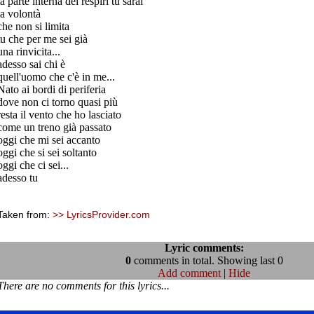
la parte interna dei respiri tu sarai
la volontà
che non si limita
tu che per me sei già
una rinvicita...
adesso sai chi è
quell'uomo che c'è in me...
Nato ai bordi di periferia
dove non ci torno quasi più
resta il vento che ho lasciato
come un treno già passato
oggi che mi sei accanto
oggi che si sei soltanto
oggi che ci sei...
adesso tu
Taken from:
>> LyricsProvider.com
Lyric comments:
0
comments in total. Showing last 0
Add comment
|
Hide
There are no comments for this lyrics...