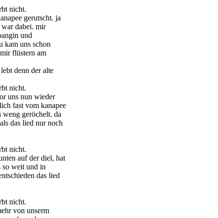
rbt nicht.
napee gerutscht. ja
war dabei. mir
eoangin und
au kam uns schon
 mir flüstern am
lebt denn der alte
rbt nicht.
or uns nun wieder
hlich fast vom kanapee
ä weng geröchelt. da
als das lied nur noch
rbt nicht.
nten auf der diel, hat
s so weit und in
entschieden das lied
rbt nicht.
mehr von unserm