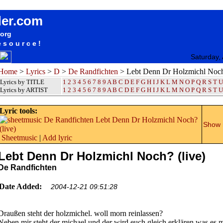
songteksten lyrics album De Randfichten - Lebt Denn Dr Holzmichl Noch? (live)
der.com
.org
esource!
Saturday,
Home
>
Lyrics
>
D
>
De Randfichten
> Lebt Denn Dr Holzmichl Noch?
Lyrics by TITLE
1
2
3
4
5
6
7
8
9
A
B
C
D
E
F
G
H
I
J
K
L
M
N
O
P
Q
R
S
T
U
Lyrics by ARTIST
1 2 3 4 5 6 7 8 9
A
B
C
D
E
F
G
H
I
J
K
L
M
N
O
P
Q
R
S
T
U
Lyric tools:
Show m
Sheetmusic
|
Add lyric
Lebt Denn Dr Holzmichl Noch? (live)
De Randfichten
Date Added:
2004-12-21 09:51:28
Draußen steht der holzmichel. woll morn reinlassen?
Neben mir steht der michael und der wird euch gleich erklären was es 