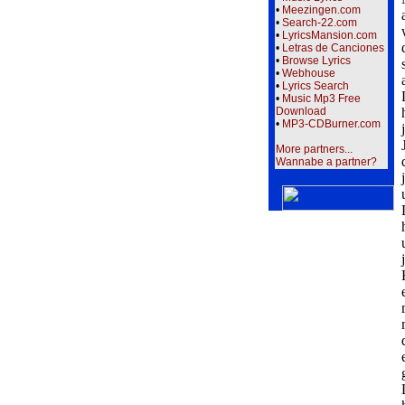
•
Meezingen.com
•
Search-22.com
•
LyricsMansion.com
•
Letras de Canciones
•
Browse Lyrics
•
Webhouse
•
Lyrics Search
•
Music Mp3 Free
Download
•
MP3-CDBurner.com
More partners...
Wannabe a partner?