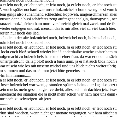
holmichel noch holzmichel noch?
ja er lebt noch, er lebt noch, er lebt noch, ja er lebt noch, er lebt noch sti
Ä woch später nochard war unser holzmichel schon e weng bissl vom ka
dem gings also zunehmend schlechter: kopfweh, magenschmerzen alles 
musstn dann ä bissl schärferes zeug auftragen: analgin, thomapyrin , n
parazetamolzäpfchen ham morn verabreicht gleich mal zwei. und de fr
wieder entgegen und sat: mensch das is mir alles viel zu viel krach hier.
besten nur noch das lied.
Lebt denn der alte holzmichel noch, holzmichel noch, holzmichel noch, 
holmichel noch holzmichel noch.
ja er lebt noch, er lebt noch, er lebt noch, ja er lebt noch, er lebt noch sti
Hockt euch bloß schnell wieder hin! ä anderthalbe woche später ham m
aufgemacht zu holzmichels haus und seiner frau. da war er doch tatsäc
runtergerutscht. da lag bloß noch a baan uum. ja er hat auch bloß noch 
war nüscht wie los mit unserm michel und uns blieb nichts weiter übrig 
zu summen und das mach mor jetzt bitte gemeinsam.
Hm hm mmmm......
ja er lebt noch, er lebt noch, er lebt noch, ja er lebt noch, er lebt noch sti
Unser holzmichel war wenige stunden später scheintot. er lag also jetzt u
kein mucks mehr gesat, augen verdreht, alles. ach mir dachten jetzt isse
anbetracht der situation die ja nicht mehr schön war ham mor uns dann 
nur noch zu schweigen. ab jetzt.
...........
ja er lebt noch, er lebt noch, er lebt noch, ja er lebt noch, er lebt noch sti
Nun sind wochen, wenn nicht gar monate vergangen. wir ham nüscht 