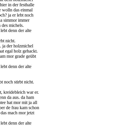
hier in der festhalle
r wolln das einmal
och? ja er lebt noch
 da simmor immer
 des michels.
lebt denn der alte
rbt nicht.
. ja der holzmichel
hat egal holz gehackt.
ham mor grade geübt
lebt denn der alte
bt noch stirbt nicht.
, kreidebleich war er.
denn da aus. da ham
tee hat mor mit ja all
ber de frau kam schon
d das mach mor jetzt
lebt denn der alte