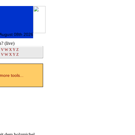
 August 08th 2026
 (live)
V
W
X
Y
Z
V
W
X
Y
Z
ore tools...
mit dem holzmichel