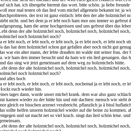
auf sich hat. ich übergebe hiermit das wort. bitte schön. ja liebe freunde 
woll mor mal testen ob das lied vom michel allgemein bekannt ist: ja wi
durchprobieren. der text ist ganz einfach: lebt den der alte holzmichel n
stirbt nicht. und bei dem ja er lebt noch ham mor uns immer so gefreut
aufgesprung, ham die arme hochgerissen und uns gefreut über das leben
Lebt denn der alte holzmichel noch, holzmichel noch, holzmichel noch, 
holmichel noch holzmichel noch?
ja er lebt noch, er lebt noch, er lebt noch, ja er lebt noch, er lebt noch sti
Ja das hat dem holzmichel schon gut gefallen aber noch nicht gut genug
das war ein alter mann, der lebte draußen im walde mit seiner frau. der 
ja. wir ham den immer besucht und da ham wir ein lied gesungen. das 
und das sing wir jetzt gemeinsam auf dem weg zu holzmichels hütte.
Lebt denn der alte holzmichel noch, holzmichel noch, holzmichel noch, 
holmichel noch holzmichel noch?
und alles hoch
ja er lebt noch, er lebt noch, er lebt noch, nochemal ja er lebt noch, er le
Hockt euch wieder hin.
eines tages dann, wurde unser michel krank. dem war also ganz schlacht
mir kamen wieder zu der hütte hin und mir dachten: mensch wie sieht 
mor gleich en bisschen arzenei verabreicht. pflanzlich ja ä bissl huflatich
das sollte helfen unserm holzmichel wieder auf die beine zu kommen. a
entgegen und sat macht net so viel krach. singt das lied schön leise. un
gemeinsam.
Lebt denn der alte holzmichel noch, holzmichel noch, holzmichel noch, 