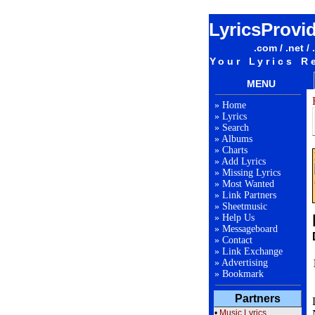
LyricsProvi
.com / .net / 
Your Lyrics R
MENU
»
Home
»
Lyrics
»
Search
»
Albums
»
Charts
»
Add Lyrics
»
Missing Lyrics
»
Most Wanted
»
Link Partners
»
Sheetmusic
»
Help Us
»
Messageboard
»
Contact
»
Link Exchange
»
Advertising
»
Bookmark
Partners
•
Music Lyrics