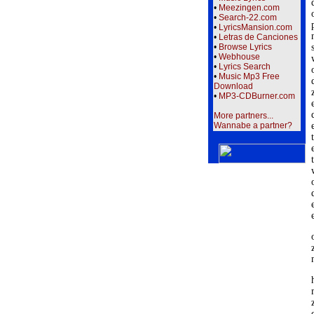
•
Meezingen.com
•
Search-22.com
•
LyricsMansion.com
•
Letras de Canciones
•
Browse Lyrics
•
Webhouse
•
Lyrics Search
•
Music Mp3 Free
Download
•
MP3-CDBurner.com
More partners...
Wannabe a partner?