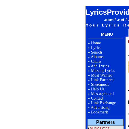
LyricsProvi
.com / .net / 
Your Lyrics R
MENU
»
Home
»
Lyrics
»
Search
»
Albums
»
Charts
»
Add Lyrics
»
Missing Lyrics
»
Most Wanted
»
Link Partners
»
Sheetmusic
»
Help Us
»
Messageboard
»
Contact
»
Link Exchange
»
Advertising
»
Bookmark
Partners
•
Music Lyrics