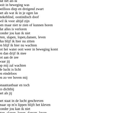
dat net als ik

ooit in beweging was

peilloos diep en dreigend zwart

net als wat ik in je ogen las

stekeblind, oostindisch doof

wil ik voor altijd zijn

om maar niet te zien of kunnen horen

dat alles is verloren

zonder jou kan ik niet

eten, slapen, lopen,dansen, leven

dus blijf ik hier nu zitten

en blijf ik hier nu wachten

tot het water ooit weer in beweging komt

en dan drijf ik mee

tot aan de zee

waar jij

op mij zal wachten

de lucht is licht

en eindeloos

en zo ver boven mij
onaantastbaar en toch

zo dichtbij

net als jij
het staat in de lucht geschreven

maar op m'n lippen blijft het kleven

zonder jou kan ik niet

eten, slapen, lopen ,dansen, leven
