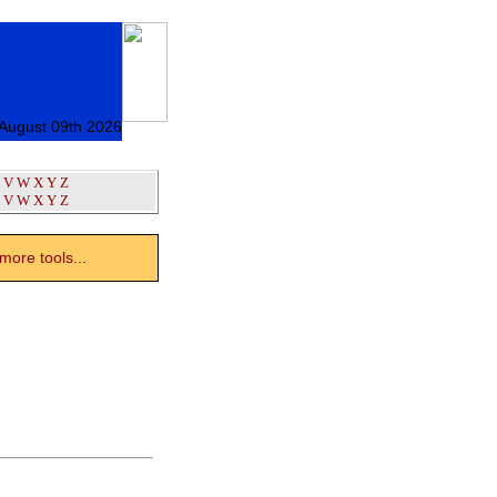
August 09th 2026
V
W
X
Y
Z
V
W
X
Y
Z
ore tools...