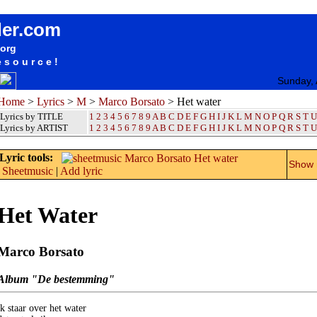
songteksten lyrics album Marco Borsato - Het water
der.com
.org
esource!
Sunday, 
Home
>
Lyrics
>
M
>
Marco Borsato
> Het water
Lyrics by TITLE
1
2
3
4
5
6
7
8
9
A
B
C
D
E
F
G
H
I
J
K
L
M
N
O
P
Q
R
S
T
U
Lyrics by ARTIST
1 2 3 4 5 6 7 8 9
A
B
C
D
E
F
G
H
I
J
K
L
M
N
O
P
Q
R
S
T
U
Lyric tools:
Show m
Sheetmusic
|
Add lyric
Het Water
Marco Borsato
Album "De bestemming"
ik staar over het water
