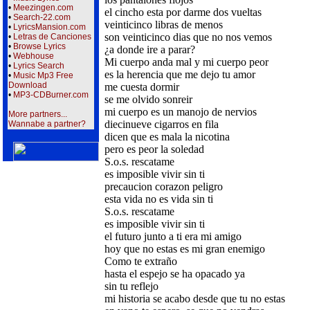
•
Meezingen.com
el cincho esta por darme dos vueltas
•
Search-22.com
veinticinco libras de menos
•
LyricsMansion.com
son veinticinco dias que no nos vemos
•
Letras de Canciones
•
Browse Lyrics
¿a donde ire a parar?
•
Webhouse
Mi cuerpo anda mal y mi cuerpo peor
•
Lyrics Search
es la herencia que me dejo tu amor
•
Music Mp3 Free
Download
me cuesta dormir
•
MP3-CDBurner.com
se me olvido sonreir
mi cuerpo es un manojo de nervios
More partners...
diecinueve cigarros en fila
Wannabe a partner?
dicen que es mala la nicotina
pero es peor la soledad
S.o.s. rescatame
es imposible vivir sin ti
precaucion corazon peligro
esta vida no es vida sin ti
S.o.s. rescatame
es imposible vivir sin ti
el futuro junto a ti era mi amigo
hoy que no estas es mi gran enemigo
Como te extraño
hasta el espejo se ha opacado ya
sin tu reflejo
mi historia se acabo desde que tu no estas