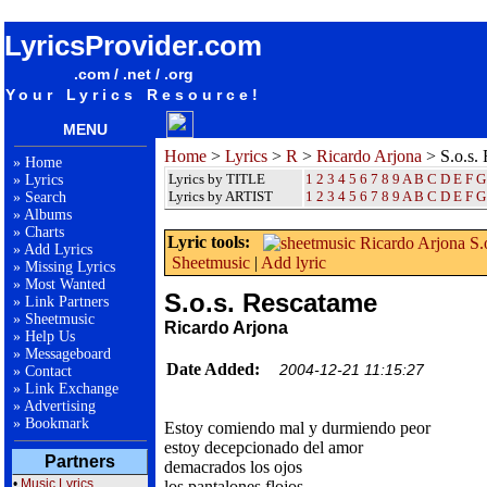
songteksten lyrics album Ricardo Arjona - S.o.s. Rescatame
LyricsProvider.com
.com / .net / .org
Your Lyrics Resource!
MENU
Home
>
Lyrics
>
R
>
Ricardo Arjona
> S.o.s.
»
Home
Lyrics by TITLE
1
2
3
4
5
6
7
8
9
A
B
C
D
E
F
G
»
Lyrics
Lyrics by ARTIST
1 2 3 4 5 6 7 8 9
A
B
C
D
E
F
G
»
Search
»
Albums
»
Charts
Lyric tools:
»
Add Lyrics
Sheetmusic
|
Add lyric
»
Missing Lyrics
»
Most Wanted
S.o.s. Rescatame
»
Link Partners
»
Sheetmusic
Ricardo Arjona
»
Help Us
»
Messageboard
Date Added:
2004-12-21 11:15:27
»
Contact
»
Link Exchange
»
Advertising
»
Bookmark
Estoy comiendo mal y durmiendo peor
estoy decepcionado del amor
Partners
demacrados los ojos
•
Music Lyrics
los pantalones flojos