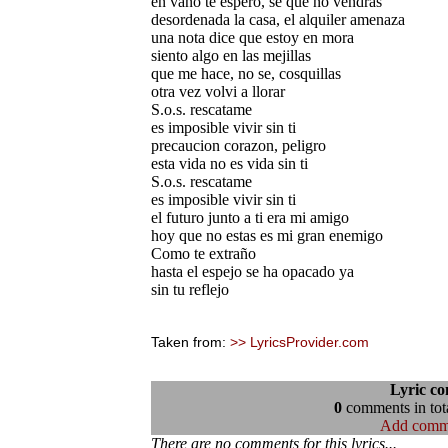
en vano te espero, se que no vendras
desordenada la casa, el alquiler amenaza
una nota dice que estoy en mora
siento algo en las mejillas
que me hace, no se, cosquillas
otra vez volvi a llorar
S.o.s. rescatame
es imposible vivir sin ti
precaucion corazon, peligro
esta vida no es vida sin ti
S.o.s. rescatame
es imposible vivir sin ti
el futuro junto a ti era mi amigo
hoy que no estas es mi gran enemigo
Como te extraño
hasta el espejo se ha opacado ya
sin tu reflejo
Taken from:
>> LyricsProvider.com
Lyric c
0
comments in tota
Add comm
There are no comments for this lyrics...