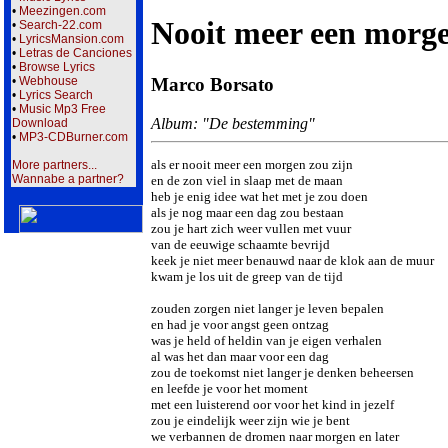
•
Meezingen.com
Nooit meer een morg
•
Search-22.com
•
LyricsMansion.com
•
Letras de Canciones
•
Browse Lyrics
Marco Borsato
•
Webhouse
•
Lyrics Search
•
Music Mp3 Free
Album: "De bestemming"
Download
•
MP3-CDBurner.com
als er nooit meer een morgen zou zijn

More partners...
Wannabe a partner?
en de zon viel in slaap met de maan

heb je enig idee wat het met je zou doen

als je nog maar een dag zou bestaan

zou je hart zich weer vullen met vuur

van de eeuwige schaamte bevrijd

keek je niet meer benauwd naar de klok aan de muur

kwam je los uit de greep van de tijd

zouden zorgen niet langer je leven bepalen

en had je voor angst geen ontzag

was je held of heldin van je eigen verhalen

al was het dan maar voor een dag

zou de toekomst niet langer je denken beheersen

en leefde je voor het moment

met een luisterend oor voor het kind in jezelf

zou je eindelijk weer zijn wie je bent

we verbannen de dromen naar morgen en later
