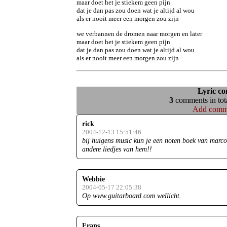
maar doet het je stiekem geen pijn

dat je dan pas zou doen wat je altijd al wou

als er nooit meer een morgen zou zijn
we verbannen de dromen naar morgen en later

maar doet het je stiekem geen pijn

dat je dan pas zou doen wat je altijd al wou

als er nooit meer een morgen zou zijn
Lyric c
3
comments in tota
Add comm
rick
2004-12-13 15:51:46
bij huigens music kun je een noten boek van marco 
andere liedjes van hem!!
Webbie
2004-05-17 22:05:38
Op www.guitarboard.com wellicht.
Frans